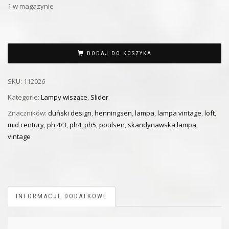
1 w magazynie
DODAJ DO KOSZYKA
SKU:
112026
Kategorie:
Lampy wiszące
,
Slider
Znaczników:
duński design
,
henningsen
,
lampa
,
lampa vintage
,
loft
,
mid century
,
ph 4/3
,
ph4
,
ph5
,
poulsen
,
skandynawska lampa
,
vintage
INFORMACJE DODATKOWE