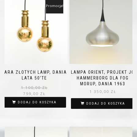
Promocja!
PARA ZŁOTYCH LAMP, DANIA
LAMPA ORIENT, PROJEKT JO
LATA 50’TE
HAMMERBORG DLA FOG
MORUP, DANIA 1963
Pierwotna
Aktualna
1 100,00
ZŁ
1 350,00
ZŁ
cena
cena
799,00
ZŁ
wynosiła:
wynosi:
DODAJ DO KOSZYKA
DODAJ DO KOSZYKA
1 100,00 zł.
799,00 zł.