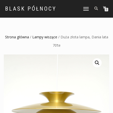
BLASK PÓŁNOCY
TOGGLE
0
NAVIGATION
Strona główna
/
Lampy wiszące
/ Duża złota lampa, Dania lata
70’te