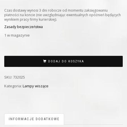
Czas dostawy wynosi 3 dni robocze od momentu zaksięgowaniu
płatności na koncie (nie uwzględniając ewentualnych opóźnień będących
wynikiem pracy firmy kurierskiej).
Zasady bezpieczeństwa
1 w magazynie
DODAJ DO KOSZYKA
SKU:
732025
Kategoria:
Lampy wiszące
INFORMACJE DODATKOWE