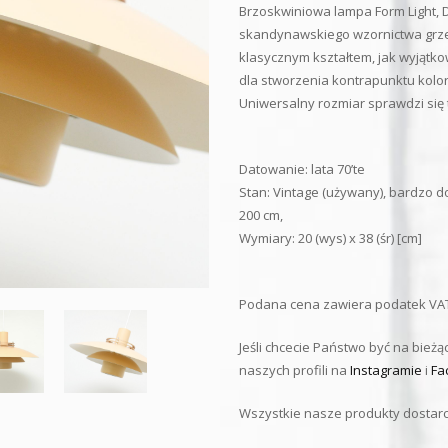
Brzoskwiniowa lampa Form Light, Da
skandynawskiego wzornictwa grze 
klasycznym kształtem, jak wyjątk
dla stworzenia kontrapunktu kolo
Uniwersalny rozmiar sprawdzi się 
Datowanie: lata 70’te
Stan: Vintage (używany), bardzo d
200 cm,
Wymiary: 20 (wys) x 38 (śr) [cm]
Podana cena zawiera podatek VAT
Jeśli chcecie Państwo być na bie
naszych profili na
Instagramie
i
Fa
Wszystkie nasze produkty dostar