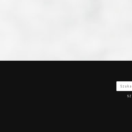
ZŁ
SZ