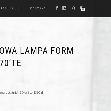
REGULAMIN
KONTAKT
0
IOWA LAMPA FORM
70’TE
Pierwotna
Aktualna
cena
cena
wynosiła:
wynosi:
gu ostatnich 30 dni to 1399zł
1 399,00 zł.
1 199,00 zł.