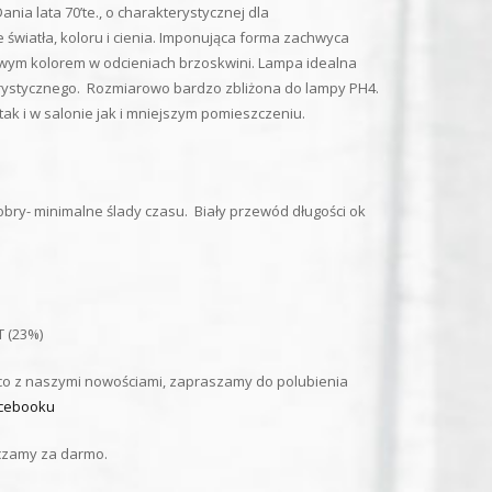
nia lata 70’te., o charakterystycznej dla
światła, koloru i cienia. Imponująca forma zachwyca
owym kolorem w odcieniach brzoskwini. Lampa idealna
rystycznego. Rozmiarowo bardzo zbliżona do lampy PH4.
tak i w salonie jak i mniejszym pomieszczeniu.
obry- minimalne ślady czasu. Biały przewód długości ok
 (23%)
żąco z naszymi nowościami, zapraszamy do polubienia
cebooku
czamy za darmo.