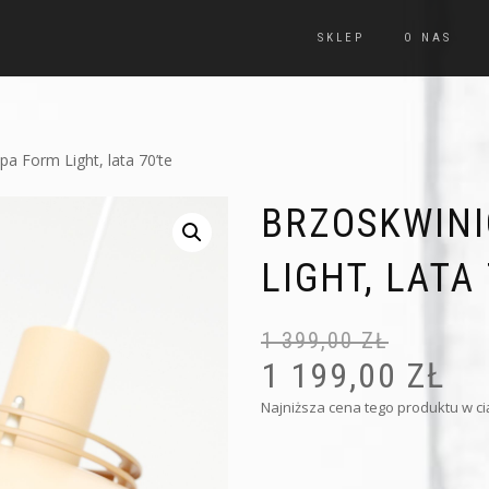
SKLEP
O NAS
a Form Light, lata 70’te
BRZOSKWIN
LIGHT, LATA 
1 399,00
ZŁ
1 199,00
ZŁ
Najniższa cena tego produktu w cią