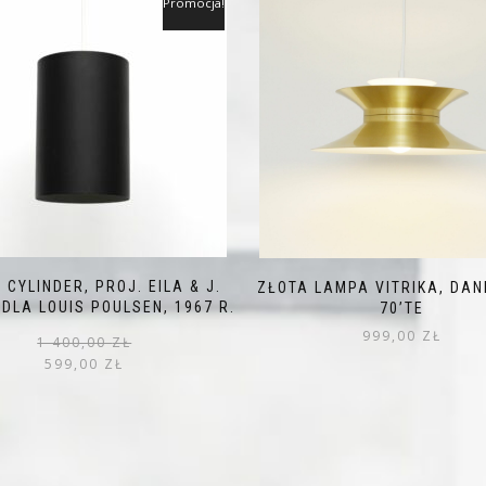
Promocja!
 CYLINDER, PROJ. EILA & J.
ZŁOTA LAMPA VITRIKA, DAN
 DLA LOUIS POULSEN, 1967 R.
70’TE
999,00
ZŁ
Pierwotna
Aktualna
1 400,00
ZŁ
cena
cena
599,00
ZŁ
wynosiła:
wynosi:
1 400,00 zł.
599,00 zł.