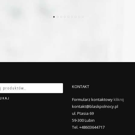
KONTAKT
UKAJ
Formularz kontaktowy
kliknij
kontakt@blaskpolnocy.pl
ul. Ptasia 69
59-300 Lubin
Tel. +48603644717