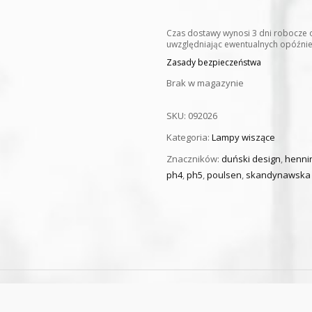
Czas dostawy wynosi 3 dni robocze 
uwzględniając ewentualnych opóźnień
Zasady bezpieczeństwa
Brak w magazynie
SKU:
092026
Kategoria:
Lampy wiszące
Znaczników:
duński design
,
henni
ph4
,
ph5
,
poulsen
,
skandynawska