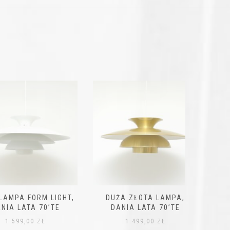
A FORM LIGHT,
DUŻA ZŁOTA LAMPA,
DUŻA LA
LATA 70’TE
DANIA LATA 70’TE
KAWY Z 
L
99,00
ZŁ
1 499,00
ZŁ