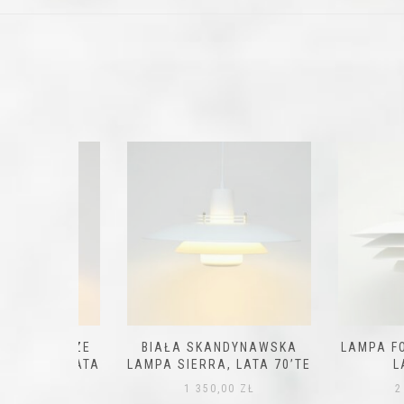
KOLORZE
BIAŁA SKANDYNAWSKA
LAMPA FORM L
ENI, LATA
LAMPA SIERRA, LATA 70’TE
LATA 7
1 350,00
ZŁ
2 200,