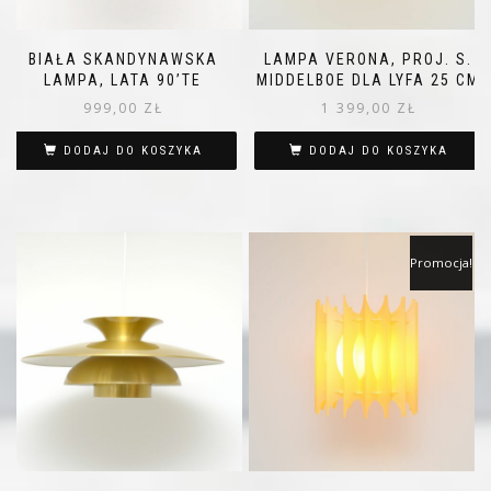
BIAŁA SKANDYNAWSKA
LAMPA VERONA, PROJ. S.
LAMPA, LATA 90’TE
MIDDELBOE DLA LYFA 25 CM
999,00
ZŁ
1 399,00
ZŁ
DODAJ DO KOSZYKA
DODAJ DO KOSZYKA
Promocja!