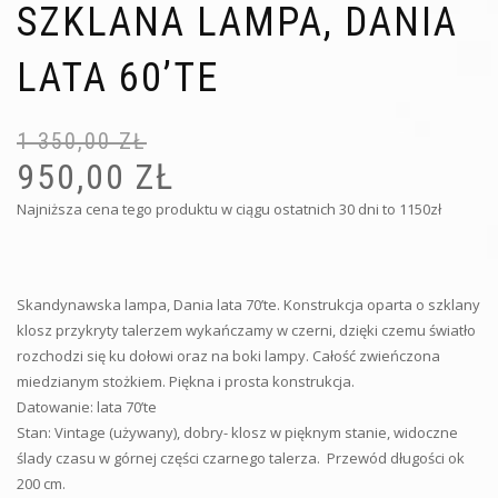
SZKLANA LAMPA, DANIA
LATA 60’TE
1 350,00
ZŁ
Pi
Ak
ce
ce
950,00
ZŁ
wy
wy
Najniższa cena tego produktu w ciągu ostatnich 30 dni to 1150zł
1 3
95
Skandynawska lampa, Dania lata 70’te. Konstrukcja oparta o szklany
klosz przykryty talerzem wykańczamy w czerni, dzięki czemu światło
rozchodzi się ku dołowi oraz na boki lampy. Całość zwieńczona
miedzianym stożkiem. Piękna i prosta konstrukcja.
Datowanie: lata 70’te
Stan: Vintage (używany), dobry- klosz w pięknym stanie, widoczne
ślady czasu w górnej części czarnego talerza. Przewód długości ok
200 cm.