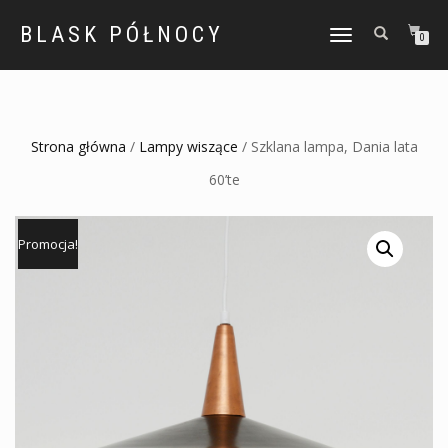
BLASK PÓŁNOCY
TOGGLE
0
NAVIGATION
Strona główna
/
Lampy wiszące
/ Szklana lampa, Dania lata
60’te
Promocja!