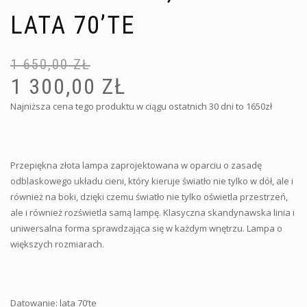
LATA 70’TE
1 650,00
ZŁ
Pi
Ak
ce
ce
1 300,00
ZŁ
wy
wy
Najniższa cena tego produktu w ciągu ostatnich 30 dni to 1650zł
1 6
1 3
Przepiękna złota lampa zaprojektowana w oparciu o zasadę
odblaskowego układu cieni, który kieruje światło nie tylko w dół, ale i
również na boki, dzięki czemu światło nie tylko oświetla przestrzeń,
ale i również rozświetla samą lampę. Klasyczna skandynawska linia i
uniwersalna forma sprawdzająca się w każdym wnętrzu. Lampa o
większych rozmiarach.
Datowanie: lata 70’te