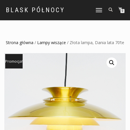
BLASK PÓŁNOCY
TOGGLE
0
NAVIGATION
Strona główna
/
Lampy wiszące
/ Złota lampa, Dania lata 70’te
Promocja!