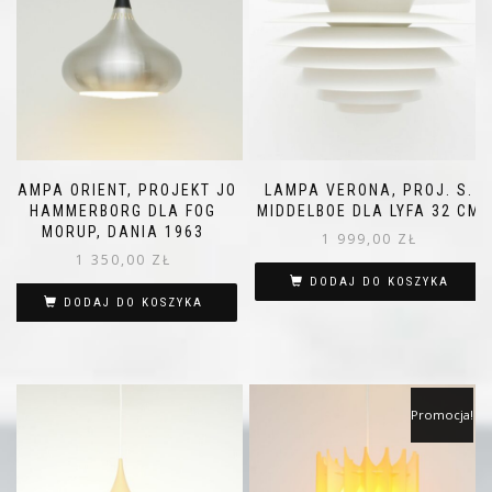
LAMPA ORIENT, PROJEKT JO
LAMPA VERONA, PROJ. S.
HAMMERBORG DLA FOG
MIDDELBOE DLA LYFA 32 CM
MORUP, DANIA 1963
1 999,00
ZŁ
1 350,00
ZŁ
DODAJ DO KOSZYKA
DODAJ DO KOSZYKA
Promocja!